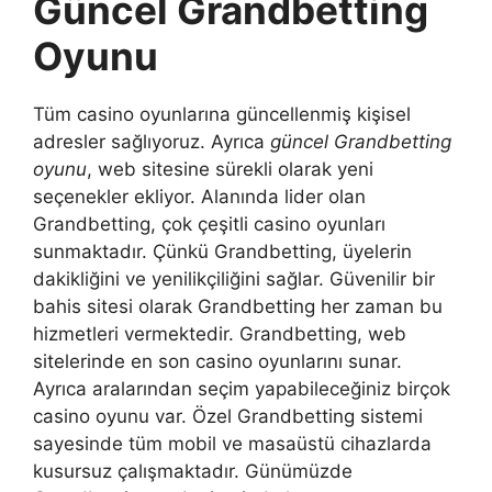
Güncel Grandbetting
Oyunu
Tüm casino oyunlarına güncellenmiş kişisel
adresler sağlıyoruz. Ayrıca
güncel Grandbetting
oyunu
, web sitesine sürekli olarak yeni
seçenekler ekliyor. Alanında lider olan
Grandbetting, çok çeşitli casino oyunları
sunmaktadır. Çünkü Grandbetting, üyelerin
dakikliğini ve yenilikçiliğini sağlar. Güvenilir bir
bahis sitesi olarak Grandbetting her zaman bu
hizmetleri vermektedir. Grandbetting, web
sitelerinde en son casino oyunlarını sunar.
Ayrıca aralarından seçim yapabileceğiniz birçok
casino oyunu var. Özel Grandbetting sistemi
sayesinde tüm mobil ve masaüstü cihazlarda
kusursuz çalışmaktadır. Günümüzde