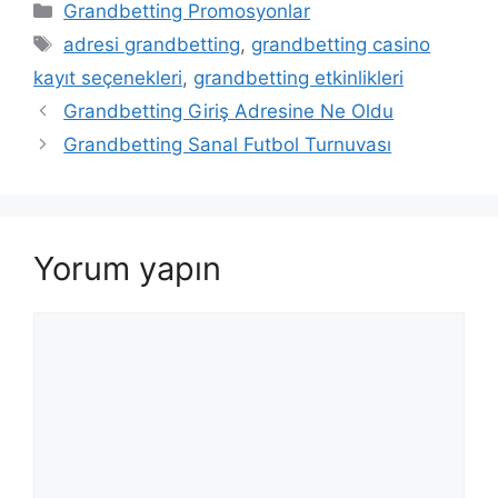
Kategoriler
Grandbetting Promosyonlar
Etiketler
adresi grandbetting
,
grandbetting casino
kayıt seçenekleri
,
grandbetting etkinlikleri
Grandbetting Giriş Adresine Ne Oldu
Grandbetting Sanal Futbol Turnuvası
Yorum yapın
Yorum