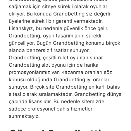
sağlamak için siteye sürekli olarak oyunlar
ekliyor. Bu konuda Grandbetting siz değerli
üyelerine sürekli bir garanti vermektedir.
Lisanslıyız, bu nedenle güvenlik önce gelir.
Grandbetting, oyun tasarımlarını sürekli
güncelliyor. Bugün Grandbetting konumu birçok
alanda benzersiz fırsatlar sunuyor.
Grandbetting, çeşitli rulet oyunları sunar.
Grandbetting slot oyunu için de harika
promosyonlarımız var. Kazanma oranları söz
konusu olduğunda Grandbetting iyi oranlar
sunuyor. Birçok site Grandbetting en karlı bahis
sitesi olarak sıralamaktadır. Grandbetting dünya
çapında lisanslıdır. Bu nedenle sitemizde
sadece profesyonel bahis hizmetleri
sunmaktayız.