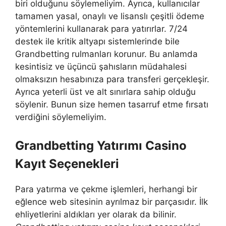
biri olduğunu söylemeliyim. Ayrıca, kullanıcılar
tamamen yasal, onaylı ve lisanslı çeşitli ödeme
yöntemlerini kullanarak para yatırırlar. 7/24
destek ile kritik altyapı sistemlerinde bile
Grandbetting rulmanları korunur. Bu anlamda
kesintisiz ve üçüncü şahısların müdahalesi
olmaksızın hesabınıza para transferi gerçekleşir.
Ayrıca yeterli üst ve alt sınırlara sahip olduğu
söylenir. Bunun size hemen tasarruf etme fırsatı
verdiğini söylemeliyim.
Grandbetting Yatırımı Casino
Kayıt Seçenekleri
Para yatırma ve çekme işlemleri, herhangi bir
eğlence web sitesinin ayrılmaz bir parçasıdır. İlk
ehliyetlerini aldıkları yer olarak da bilinir.