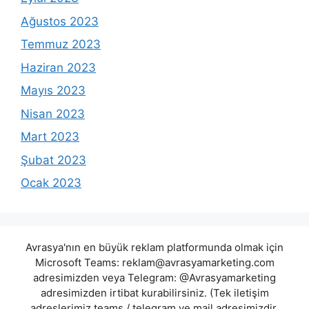
Ağustos 2023
Temmuz 2023
Haziran 2023
Mayıs 2023
Nisan 2023
Mart 2023
Şubat 2023
Ocak 2023
Avrasya'nın en büyük reklam platformunda olmak için
Microsoft Teams:
reklam@avrasyamarketing.com
adresimizden veya Telegram: @Avrasyamarketing
adresimizden irtibat kurabilirsiniz. (Tek iletişim
adreslerimiz teams / telegram ve mail adresimizdir.