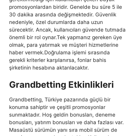
promosyonlardan biridir. Genelde bu süre 5 ile
30 dakika arasında değişmektedir. Güvenlik
nedeniyle, özel durumlarda daha uzun
sürecektir. Ancak, kullanıcıları güvende tutmada
önemli bir rol oynar.Tek yapmanız gereken üye
olmak, para yatırmak ve müşteri hizmetlerine
haber vermek.Doğrulama işlemi sırasında
gerekli kriterler karşılanırsa, fonlar bahis
şirketinin hesabına aktarılacaktır.
Grandbetting Etkinlikleri
Grandbetting, Türkiye pazarında güçlü bir
konuma sahiptir ve çeşitli promosyonlar
sunmaktadır. Hoş geldin bonusları, deneme
bonusları, yatırım bonusları ve daha fazlası var.
Masaüstü sürümün yanı sıra mobil sürüm de