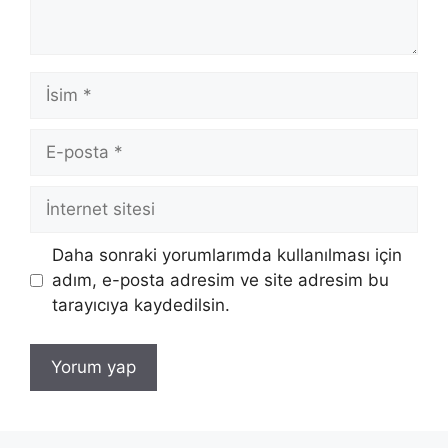
İsim
E-
posta
İnternet
sitesi
Daha sonraki yorumlarımda kullanılması için
adım, e-posta adresim ve site adresim bu
tarayıcıya kaydedilsin.