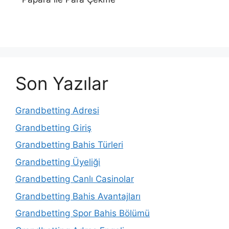
Son Yazılar
Grandbetting Adresi
Grandbetting Giriş
Grandbetting Bahis Türleri
Grandbetting Üyeliği
Grandbetting Canlı Casinolar
Grandbetting Bahis Avantajları
Grandbetting Spor Bahis Bölümü