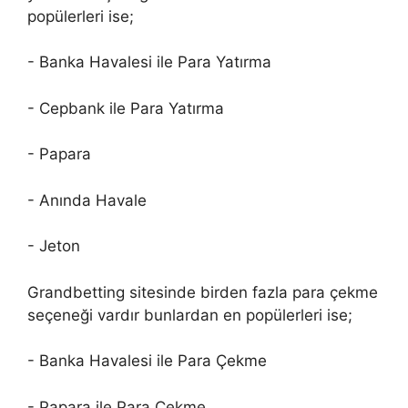
popülerleri ise;
- Banka Havalesi ile Para Yatırma
- Cepbank ile Para Yatırma
- Papara
- Anında Havale
- Jeton
Grandbetting sitesinde birden fazla para çekme
seçeneği vardır bunlardan en popülerleri ise;
- Banka Havalesi ile Para Çekme
- Papara ile Para Çekme