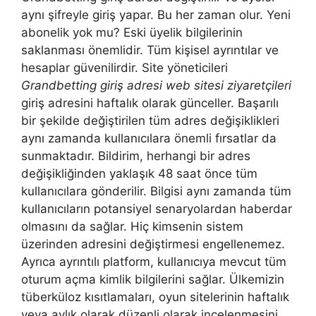
aynı şifreyle giriş yapar. Bu her zaman olur. Yeni
abonelik yok mu? Eski üyelik bilgilerinin
saklanması önemlidir. Tüm kişisel ayrıntılar ve
hesaplar güvenilirdir. Site yöneticileri
Grandbetting giriş adresi web sitesi ziyaretçileri
giriş adresini haftalık olarak günceller. Başarılı
bir şekilde değiştirilen tüm adres değişiklikleri
aynı zamanda kullanıcılara önemli fırsatlar da
sunmaktadır. Bildirim, herhangi bir adres
değişikliğinden yaklaşık 48 saat önce tüm
kullanıcılara gönderilir. Bilgisi aynı zamanda tüm
kullanıcıların potansiyel senaryolardan haberdar
olmasını da sağlar. Hiç kimsenin sistem
üzerinden adresini değiştirmesi engellenemez.
Ayrıca ayrıntılı platform, kullanıcıya mevcut tüm
oturum açma kimlik bilgilerini sağlar. Ülkemizin
tüberküloz kısıtlamaları, oyun sitelerinin haftalık
veya aylık olarak düzenli olarak incelenmesini