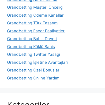
Grandbetting Müşteri Önceliği
Grandbetting Ödeme Kanalları
Grandbetting Türk Tasarım
Grandbetting Espor Faaliyetleri
Grandbetting Bahis Daveti
Grandbetting Köklü Bahis
Grandbetting Twitter Yasağı
Grandbetting İşletme Avantajları
Grandbetting Özel Bonuslar
Grandbetting Online Yardım
Kategoriler