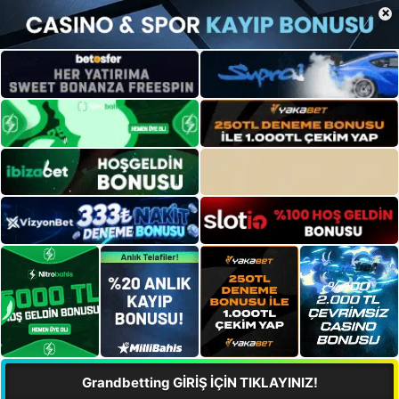
×
Grandbetting GİRİŞ İÇİN TIKLAYINIZ!