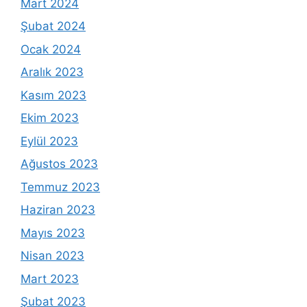
Mart 2024
Şubat 2024
Ocak 2024
Aralık 2023
Kasım 2023
Ekim 2023
Eylül 2023
Ağustos 2023
Temmuz 2023
Haziran 2023
Mayıs 2023
Nisan 2023
Mart 2023
Şubat 2023