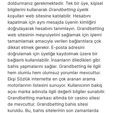
doldurmanız gerekmektedir. Tek bir üye, kişisel
bilgilerini kullanarak
Grandbetting üyelik
koşulları
web sitesine katılabilir. Hesabını
kapatmak için aynı mesajda üyenin kimliğini
doğrulayarak hesabını tanımlayın. Grandbetting
web sitesinin meşruiyetini sağlamak için işlemi
tamamlamak amacıyla verilen bağlantılara çok
dikkat etmek gerekir. E-posta adresini
doğrulamak için üyeliğe kaydolmak üzere bir
bağlantı kullanılabilir. İnsanların diledikleri gibi
bahis yapmalarını sağlar. Grandbetting ile ilgili
hem olumlu hem olumsuz yorumlar mevcuttur.
Ekşi Sözlük internette en çok aranan arama
motorlarının listesini sunuyor. Kullanıcının bakış
açısı marka adınızla ilgili değerli bilgiler sunabilir.
Grandbetting markası altında bir casino sitesi
de mevcuttur. Grandbetting bahis sitesi
kuruldu. Bu, bahis sitelerinin son zamanlarda