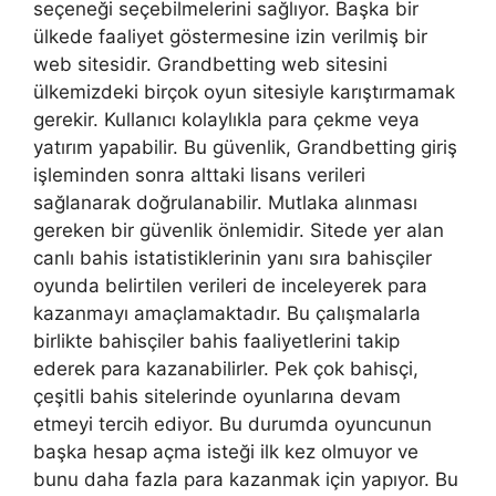
seçeneği seçebilmelerini sağlıyor. Başka bir
ülkede faaliyet göstermesine izin verilmiş bir
web sitesidir. Grandbetting web sitesini
ülkemizdeki birçok oyun sitesiyle karıştırmamak
gerekir. Kullanıcı kolaylıkla para çekme veya
yatırım yapabilir. Bu güvenlik, Grandbetting giriş
işleminden sonra alttaki lisans verileri
sağlanarak doğrulanabilir. Mutlaka alınması
gereken bir güvenlik önlemidir. Sitede yer alan
canlı bahis istatistiklerinin yanı sıra bahisçiler
oyunda belirtilen verileri de inceleyerek para
kazanmayı amaçlamaktadır. Bu çalışmalarla
birlikte bahisçiler bahis faaliyetlerini takip
ederek para kazanabilirler. Pek çok bahisçi,
çeşitli bahis sitelerinde oyunlarına devam
etmeyi tercih ediyor. Bu durumda oyuncunun
başka hesap açma isteği ilk kez olmuyor ve
bunu daha fazla para kazanmak için yapıyor. Bu