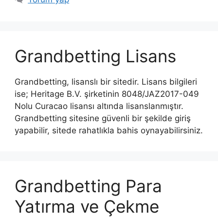
Grandbetting Lisans
Grandbetting, lisanslı bir sitedir. Lisans bilgileri
ise; Heritage B.V. şirketinin 8048/JAZ2017-049
Nolu Curacao lisansı altında lisanslanmıştır.
Grandbetting sitesine güvenli bir şekilde giriş
yapabilir, sitede rahatlıkla bahis oynayabilirsiniz.
Grandbetting Para
Yatırma ve Çekme