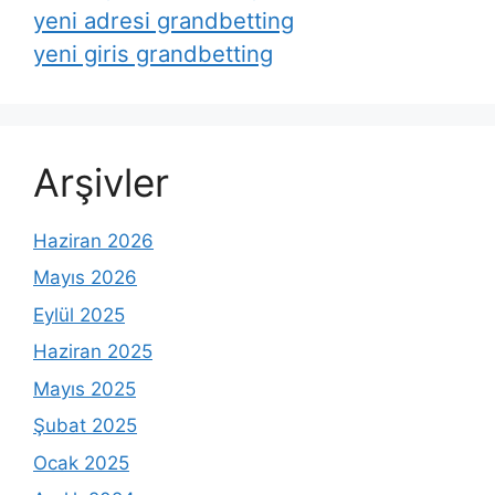
yeni adresi grandbetting
yeni giris grandbetting
Arşivler
Haziran 2026
Mayıs 2026
Eylül 2025
Haziran 2025
Mayıs 2025
Şubat 2025
Ocak 2025