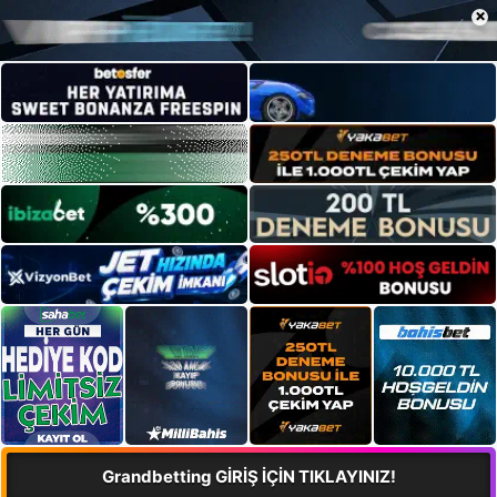
×
Grandbetting GİRİŞ İÇİN TIKLAYINIZ!