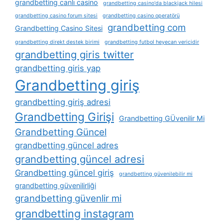
grandbetting canlı casino
grandbetting casino'da blackjack hilesi
grandbetting casino forum sitesi
grandbetting casino operatörü
grandbetting com
Grandbetting Casino Sitesi
grandbetting direkt destek birimi
grandbetting futbol heyecan vericidir
grandbetting giris twitter
grandbetting giris yap
Grandbetting giriş
grandbetting giriş adresi
Grandbetting Girişi
Grandbetting GÜvenilir Mi
Grandbetting Güncel
grandbetting güncel adres
grandbetting güncel adresi
Grandbetting güncel giriş
grandbetting güvenilebilir mi
grandbetting güvenilirliği
grandbetting güvenlir mi
grandbetting instagram