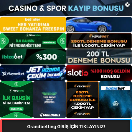
×
Grandbetting GİRİŞ İÇİN TIKLAYINIZ!