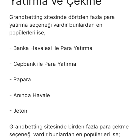
Yatırma ve Çekme
Grandbetting sitesinde dörtden fazla para
yatırma seçeneği vardır bunlardan en
popülerleri ise;
- Banka Havalesi ile Para Yatırma
- Cepbank ile Para Yatırma
- Papara
- Anında Havale
- Jeton
Grandbetting sitesinde birden fazla para çekme
seçeneği vardır bunlardan en popülerleri ise;