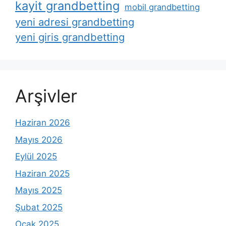
kayit grandbetting
mobil grandbetting
yeni adresi grandbetting
yeni giris grandbetting
Arşivler
Haziran 2026
Mayıs 2026
Eylül 2025
Haziran 2025
Mayıs 2025
Şubat 2025
Ocak 2025