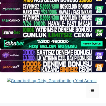
İçeriğe
atla
Menü