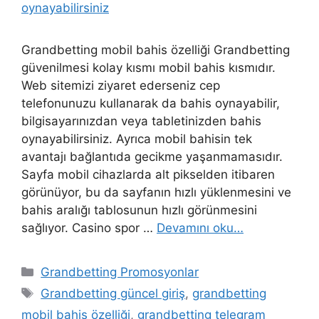
Grandbetting mobil bahis özelliği Grandbetting
güvenilmesi kolay kısmı mobil bahis kısmıdır.
Web sitemizi ziyaret ederseniz cep
telefonunuzu kullanarak da bahis oynayabilir,
bilgisayarınızdan veya tabletinizden bahis
oynayabilirsiniz. Ayrıca mobil bahisin tek
avantajı bağlantıda gecikme yaşanmamasıdır.
Sayfa mobil cihazlarda alt pikselden itibaren
görünüyor, bu da sayfanın hızlı yüklenmesini ve
bahis aralığı tablosunun hızlı görünmesini
sağlıyor. Casino spor …
Devamını oku…
Kategoriler
Grandbetting Promosyonlar
Etiketler
Grandbetting güncel giriş
,
grandbetting
mobil bahis özelliği
,
grandbetting telegram