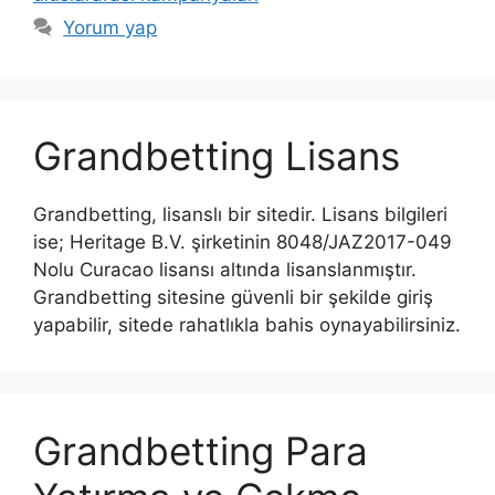
Yorum yap
Grandbetting Lisans
Grandbetting, lisanslı bir sitedir. Lisans bilgileri
ise; Heritage B.V. şirketinin 8048/JAZ2017-049
Nolu Curacao lisansı altında lisanslanmıştır.
Grandbetting sitesine güvenli bir şekilde giriş
yapabilir, sitede rahatlıkla bahis oynayabilirsiniz.
Grandbetting Para