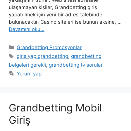
yaklaşımını sunar. Web sitesi adresine
ulaşamayan kişiler, Grandbetting giriş
yapabilmek için yeni bir adres talebinde
bulunacaktır. Casino siteleri ise bunun aksine, …
Devamını oku…
Kategoriler
Grandbetting Promosyonlar
Etiketler
giris yap grandbetting
,
grandbetting
belgeleri gerekli
,
grandbetting tv sorular
Yorum yap
Grandbetting Mobil
Giriş