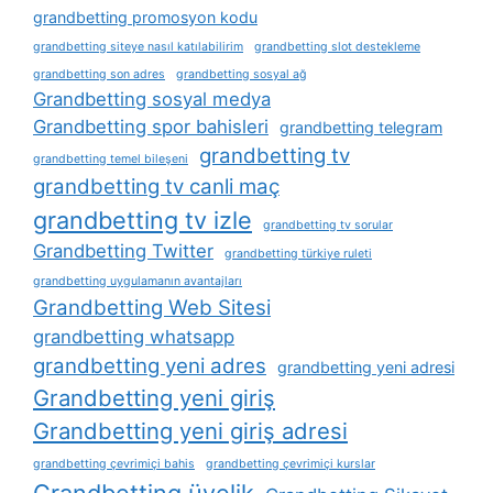
grandbetting promosyon kodu
grandbetting siteye nasıl katılabilirim
grandbetting slot destekleme
grandbetting son adres
grandbetting sosyal ağ
Grandbetting sosyal medya
Grandbetting spor bahisleri
grandbetting telegram
grandbetting tv
grandbetting temel bileşeni
grandbetting tv canli maç
grandbetting tv izle
grandbetting tv sorular
Grandbetting Twitter
grandbetting türkiye ruleti
grandbetting uygulamanın avantajları
Grandbetting Web Sitesi
grandbetting whatsapp
grandbetting yeni adres
grandbetting yeni adresi
Grandbetting yeni giriş
Grandbetting yeni giriş adresi
grandbetting çevrimiçi bahis
grandbetting çevrimiçi kurslar