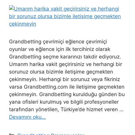
Grandbetting çevrimiçi eğlence çevrimiçi
oyunlar ve eğlence için ilk tercihiniz olarak
Grandbetting seçme kararınızı takdir ediyoruz.
Umarım harika vakit geçirirsiniz ve herhangi bir
sorunuz olursa bizimle iletişime geçmekten
çekinmeyin. Herhangi bir sorunuz veya fikriniz
varsa Grandbetting.com ile iletişime geçmekten
çekinmeyin. Grandbetting kurulduğu günden bu
yana ofisleri kurulmuş ve bilgili profesyoneller
tarafından yönetilen, Türkiye’de hizmet veren …
Devamını oku…
Kategoriler