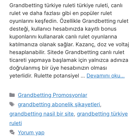
Grandbetting türkiye ruleti türkiye ruleti, canlı
rulet ve daha fazlası gibi en popüler rulet
oyunlarını keşfedin. Özellikle Grandbetting rulet
desteği, kullanıcı hesabınızda kayıtlı bonus
kuponlarını kullanarak canlı rulet oyunlarına
katılmanıza olanak sağlar. Kazanç, doz ve voltaj
hesaplanabilir. Sitede Grandbetting canlı rulet
ticareti yapmaya başlamak için yalnızca adınıza
doğrulanmış bir üye hesabınızın olması
yeterlidir. Rulette potansiyel …
Devamını oku…
Kategoriler
Grandbetting Promosyonlar
Etiketler
grandbetting abonelik şikayetleri
,
grandbetting nasil bir site
,
grandbetting türkiye
ruleti
Yorum yap