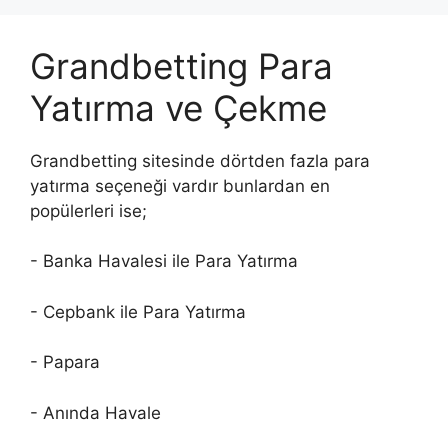
Grandbetting Para
Yatırma ve Çekme
Grandbetting sitesinde dörtden fazla para
yatırma seçeneği vardır bunlardan en
popülerleri ise;
- Banka Havalesi ile Para Yatırma
- Cepbank ile Para Yatırma
- Papara
- Anında Havale