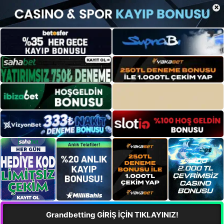
×
Grandbetting GİRİŞ İÇİN TIKLAYINIZ!