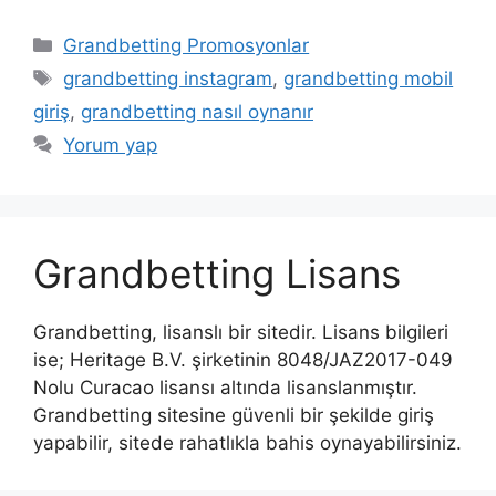
Kategoriler
Grandbetting Promosyonlar
Etiketler
grandbetting instagram
,
grandbetting mobil
giriş
,
grandbetting nasıl oynanır
Yorum yap
Grandbetting Lisans
Grandbetting, lisanslı bir sitedir. Lisans bilgileri
ise; Heritage B.V. şirketinin 8048/JAZ2017-049
Nolu Curacao lisansı altında lisanslanmıştır.
Grandbetting sitesine güvenli bir şekilde giriş
yapabilir, sitede rahatlıkla bahis oynayabilirsiniz.