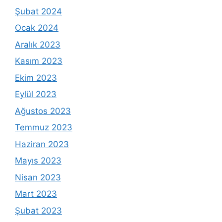
Şubat 2024
Ocak 2024
Aralık 2023
Kasım 2023
Ekim 2023
Eylül 2023
Ağustos 2023
Temmuz 2023
Haziran 2023
Mayıs 2023
Nisan 2023
Mart 2023
Şubat 2023