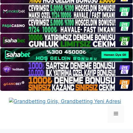
İçeriğe
atla
Menü