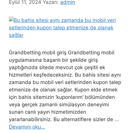
Eylül 11, 2024
Yazarı:
admin
Grandbetting mobil giriş Grandbetting mobil
uygulamasına başarılı bir şekilde giriş
yaptığınızda sitede mevcut çok çeşitli ek
hizmetleri keşfedeceksiniz. Bu bahis sitesi aynı
zamanda bu mobil veri setlerinden kupon talep
etmenize de olanak sağlar. Kupon elde etmek
için bahis sitemizin ‘kuponlarım’ bölümünden
veya gerçek zamanlı simülasyon deneyimi
sunan canlı yayın hizmetimizden
yararlanabilirsiniz. Bu alternatiflere sizler de …
Devamını oku…