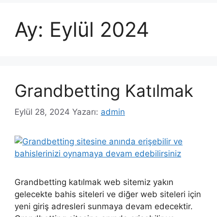
Ay:
Eylül 2024
Grandbetting Katılmak
Eylül 28, 2024
Yazarı:
admin
Grandbetting katılmak web sitemiz yakın
gelecekte bahis siteleri ve diğer web siteleri için
yeni giriş adresleri sunmaya devam edecektir.