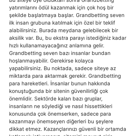
Bu siteye üye olduktan sonra Grandbetting
yatırımlarını ödül kazanmak için çok hoş bir
şekilde başlatmaya başlar. Grandbetting seven
ilk insan grubuna katılmak için özel bir teklif
alabilirsiniz. Burada meydana gelebilecek bir
aksilik var. Bu, bu ekstra parayı istediğiniz kadar
hızlı kullanamayacağınız anlamına gelir.
Grandbetting seven bazı insanlar bundan
hoşlanmayabilir. Gerekirse kolayca
yapabilirsiniz. Bu noktada, sadece siteye az
miktarda para aktarmak gerekir. Grandbetting
para hareketleri. İnsanlar bunun hakkında
konuştuğunda bir sitenin güvenilirliği çok
önemlidir. Sektörde kalan bazı gruplar,
insanların ne söylediği ve nasıl hissettikleri
konusunda çok önemserken, sadece para
kazanmayı önemseyen diğerleri bu şeylere
dikkat etmez. Kazançlarınızı güvenli bir ortamda