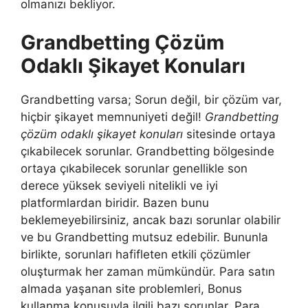
olmanızı bekliyor.
Grandbetting Çözüm
Odaklı Şikayet Konuları
Grandbetting varsa; Sorun değil, bir çözüm var,
hiçbir şikayet memnuniyeti değil!
Grandbetting
çözüm odaklı şikayet konuları
sitesinde ortaya
çıkabilecek sorunlar. Grandbetting bölgesinde
ortaya çıkabilecek sorunlar genellikle son
derece yüksek seviyeli nitelikli ve iyi
platformlardan biridir. Bazen bunu
beklemeyebilirsiniz, ancak bazı sorunlar olabilir
ve bu Grandbetting mutsuz edebilir. Bununla
birlikte, sorunları hafifleten etkili çözümler
oluşturmak her zaman mümkündür. Para satın
almada yaşanan site problemleri, Bonus
kullanma konusuyla ilgili bazı sorunlar, Para