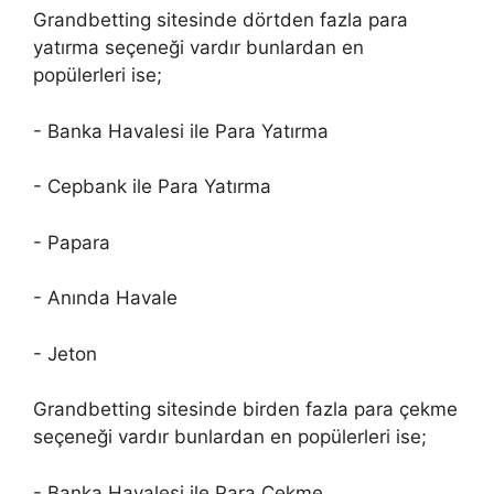
Grandbetting sitesinde dörtden fazla para
yatırma seçeneği vardır bunlardan en
popülerleri ise;
- Banka Havalesi ile Para Yatırma
- Cepbank ile Para Yatırma
- Papara
- Anında Havale
- Jeton
Grandbetting sitesinde birden fazla para çekme
seçeneği vardır bunlardan en popülerleri ise;
- Banka Havalesi ile Para Çekme