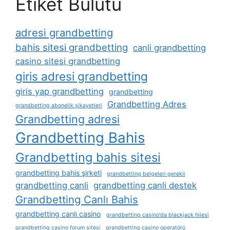
Etiket Bulutu
adresi grandbetting
bahis sitesi grandbetting
canli grandbetting
casino sitesi grandbetting
giris adresi grandbetting
giris yap grandbetting
grandbetting
Grandbetting Adres
grandbetting abonelik şikayetleri
Grandbetting adresi
Grandbetting Bahis
Grandbetting bahis sitesi
grandbetting bahis şirketi
grandbetting belgeleri gerekli
grandbetting canli
grandbetting canli destek
Grandbetting Canlı Bahis
grandbetting canlı casino
grandbetting casino'da blackjack hilesi
grandbetting casino forum sitesi
grandbetting casino operatörü