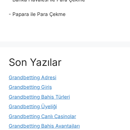
- Papara ile Para Çekme
Son Yazılar
Grandbetting Adresi
Grandbetting Giriş
Grandbetting Bahis Türleri
Grandbetting Üyeliği
Grandbetting Canlı Casinolar
Grandbetting Bahis Avantajları