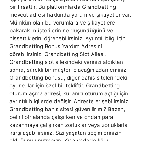
bir fırsattır. Bu platformlarda Grandbetting
mevcut adresi hakkında yorum ve şikayetler var.
Mümkün olan bu yorumlara ve şikayetlere
bakarak müşterilerin ne düşündüğünü ve
hissettiklerini öğrenebilirsiniz. Ayrıntılı bilgi için
Grandbetting Bonus Yardım Adresini
görebilirsiniz. Grandbetting Slot Ailesi.
Grandbetting slot ailesindeki yerinizi aldıktan
sonra, sürekli bir müşteri olacağınızdan eminiz.
Grandbetting bonusu, diğer bahis sitelerindeki
oyuncular için özel bir tekliftir. Grandbetting
oturum açma adresi, kullanıcı oturum açtığı için
ayrıntılı bilgilerde değişir. Adreste erişebilirsiniz.
Grandbetting bahis sitesi güvenilir mi? Bazen,
belirli bir alanda çalışırken ve ondan para
kazanmaya çalışırken zorluklar veya zorluklarla
karşılaşabilirsiniz. Sizi yaşatan seçimlerinizin
olduğunu unutmayın. Kısa vadede kârlı