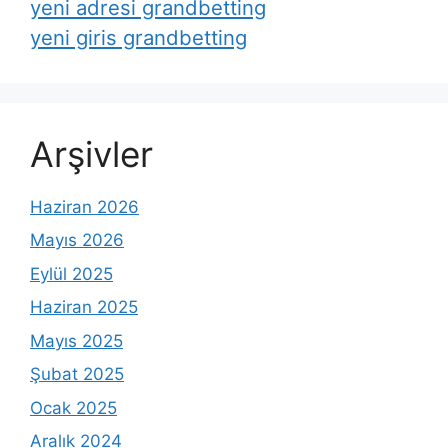
yeni adresi grandbetting
yeni giris grandbetting
Arşivler
Haziran 2026
Mayıs 2026
Eylül 2025
Haziran 2025
Mayıs 2025
Şubat 2025
Ocak 2025
Aralık 2024