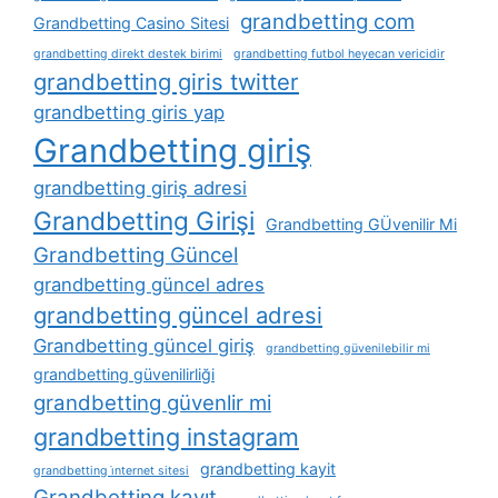
grandbetting com
Grandbetting Casino Sitesi
grandbetting direkt destek birimi
grandbetting futbol heyecan vericidir
grandbetting giris twitter
grandbetting giris yap
Grandbetting giriş
grandbetting giriş adresi
Grandbetting Girişi
Grandbetting GÜvenilir Mi
Grandbetting Güncel
grandbetting güncel adres
grandbetting güncel adresi
Grandbetting güncel giriş
grandbetting güvenilebilir mi
grandbetting güvenilirliği
grandbetting güvenlir mi
grandbetting instagram
grandbetting kayit
grandbetting i̇nternet sitesi
Grandbetting kayıt