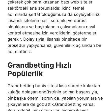
çekerek çok para kazanan bazı web siteleri
sektördeki ana sorunlardır. İkinci temel
adımlarda şeffaf olduğumuzu da söyleyebiliriz.
Lisanslı sitelerin nasıl sorumlu ve dürüst
olduklarını ve başkalarının çalışmalarını nasıl
kontrol etmesine izin verdiklerini göstermeleri
gerekir. Dolayısıyla, lisanslı bir sitede bir
prosedür yapıyorsanız, güvenilirlik açısından bir
adım attınız.
Grandbetting Hızlı
Popülerlik
Grandbetting bahis sitesi kısa sürede kulaktan
kulağa dolaşan endüstrinin adının başarısıyla,
bir başka önemli sorun da, yapılan yorumlara ve
şikayetlere de göz attık.Grandbetting varsa;
Sorun değil, bir çözüm var, hiçbir şikayet