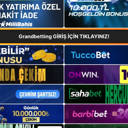
Grandbetting GİRİŞ İÇİN TIKLAYINIZ!