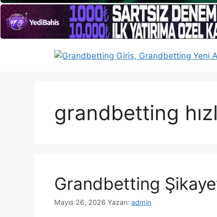
İçeriğe
atla
grandbetting hızl
Grandbetting Şikaye
Mayıs 26, 2026
Yazarı:
admin