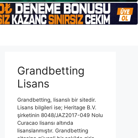
Grandbetting
Lisans
Grandbetting, lisanslı bir sitedir.
Lisans bilgileri ise; Heritage B.V.
şirketinin 8048/JAZ2017-049 Nolu
Curacao lisansı altında
lisanslanmıştır. Grandbetting