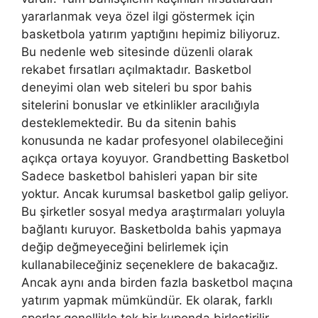
yararlanmak veya özel ilgi göstermek için
basketbola yatırım yaptığını hepimiz biliyoruz.
Bu nedenle web sitesinde düzenli olarak
rekabet fırsatları açılmaktadır. Basketbol
deneyimi olan web siteleri bu spor bahis
sitelerini bonuslar ve etkinlikler aracılığıyla
desteklemektedir. Bu da sitenin bahis
konusunda ne kadar profesyonel olabileceğini
açıkça ortaya koyuyor. Grandbetting Basketbol
Sadece basketbol bahisleri yapan bir site
yoktur. Ancak kurumsal basketbol galip geliyor.
Bu şirketler sosyal medya araştırmaları yoluyla
bağlantı kuruyor. Basketbolda bahis yapmaya
değip değmeyeceğini belirlemek için
kullanabileceğiniz seçeneklere de bakacağız.
Ancak aynı anda birden fazla basketbol maçına
yatırım yapmak mümkündür. Ek olarak, farklı
sporlar genellikle tek bir kuponda birleştirilir.