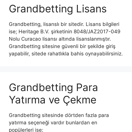
Grandbetting Lisans
Grandbetting, lisanslı bir sitedir. Lisans bilgileri
ise; Heritage B.V. şirketinin 8048/JAZ2017-049
Nolu Curacao lisansı altında lisanslanmıştır.
Grandbetting sitesine güvenli bir şekilde giriş
yapabilir, sitede rahatlıkla bahis oynayabilirsiniz.
Grandbetting Para
Yatırma ve Çekme
Grandbetting sitesinde dörtden fazla para
yatırma seçeneği vardır bunlardan en
popülerleri ise;