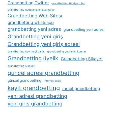
Grandbetting Twitter
grandbetting türkiye ruleti
grandbetting uygulamanın avantajları
Grandbetting Web Sitesi
grandbetting whatsapp
grandbetting yeni adres
grandbetting yeni adresi
Grandbetting yeni giriş
Grandbetting yeni giriş adresi
grandbetting çevrimiçi bahis
grandbetting çevrimiçi kurslar
Grandbetting üyelik
Grandbetting Şikayet
grandbetting şikâyeti
güncel adresi grandbetting
güncel grandbetting
internet sitesi
kayit grandbetting
mobil grandbetting
yeni adresi grandbetting
yeni giris grandbetting