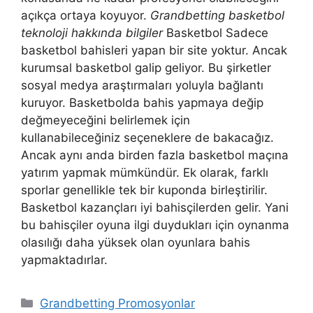
açıkça ortaya koyuyor.
Grandbetting basketbol
teknoloji hakkında bilgiler
Basketbol Sadece
basketbol bahisleri yapan bir site yoktur. Ancak
kurumsal basketbol galip geliyor. Bu şirketler
sosyal medya araştırmaları yoluyla bağlantı
kuruyor. Basketbolda bahis yapmaya değip
değmeyeceğini belirlemek için
kullanabileceğiniz seçeneklere de bakacağız.
Ancak aynı anda birden fazla basketbol maçına
yatırım yapmak mümkündür. Ek olarak, farklı
sporlar genellikle tek bir kuponda birleştirilir.
Basketbol kazançları iyi bahisçilerden gelir. Yani
bu bahisçiler oyuna ilgi duydukları için oynanma
olasılığı daha yüksek olan oyunlara bahis
yapmaktadırlar.
Kategoriler
Grandbetting Promosyonlar