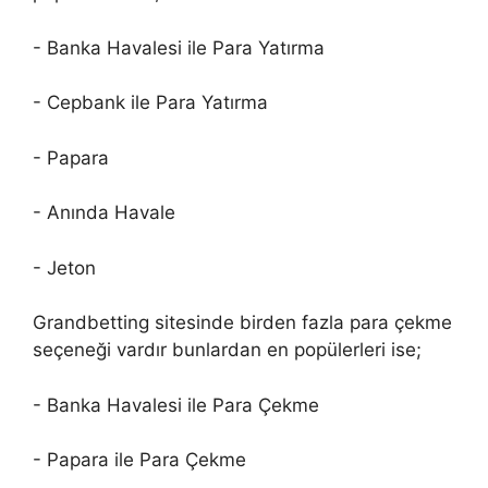
- Banka Havalesi ile Para Yatırma
- Cepbank ile Para Yatırma
- Papara
- Anında Havale
- Jeton
Grandbetting sitesinde birden fazla para çekme
seçeneği vardır bunlardan en popülerleri ise;
- Banka Havalesi ile Para Çekme
- Papara ile Para Çekme