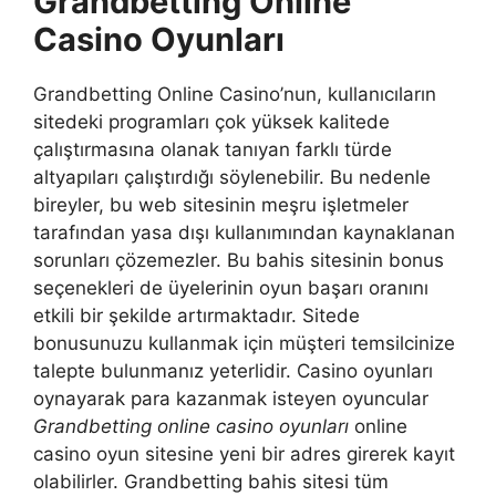
Grandbetting Online
Casino Oyunları
Grandbetting Online Casino’nun, kullanıcıların
sitedeki programları çok yüksek kalitede
çalıştırmasına olanak tanıyan farklı türde
altyapıları çalıştırdığı söylenebilir. Bu nedenle
bireyler, bu web sitesinin meşru işletmeler
tarafından yasa dışı kullanımından kaynaklanan
sorunları çözemezler. Bu bahis sitesinin bonus
seçenekleri de üyelerinin oyun başarı oranını
etkili bir şekilde artırmaktadır. Sitede
bonusunuzu kullanmak için müşteri temsilcinize
talepte bulunmanız yeterlidir. Casino oyunları
oynayarak para kazanmak isteyen oyuncular
Grandbetting online casino oyunları
online
casino oyun sitesine yeni bir adres girerek kayıt
olabilirler. Grandbetting bahis sitesi tüm