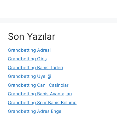
Son Yazılar
Grandbetting Adresi
Grandbetting Giriş
Grandbetting Bahis Türleri
Grandbetting Üyeliği
Grandbetting Canlı Casinolar
Grandbetting Bahis Avantajları
Grandbetting Spor Bahis Bölümü
Grandbetting Adres Engeli