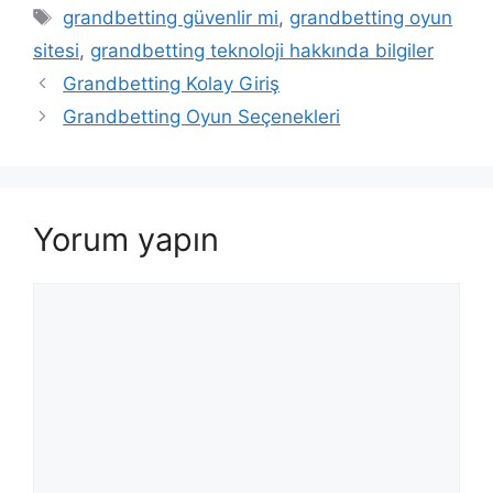
Etiketler
grandbetting güvenlir mi
,
grandbetting oyun
sitesi
,
grandbetting teknoloji hakkında bilgiler
Grandbetting Kolay Giriş
Grandbetting Oyun Seçenekleri
Yorum yapın
Yorum