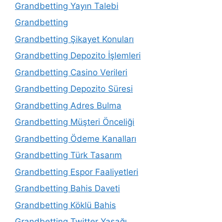
Grandbetting Yayın Talebi
Grandbetting
Grandbetting Şikayet Konuları
Grandbetting Depozito İşlemleri
Grandbetting Casino Verileri
Grandbetting Depozito Süresi
Grandbetting Adres Bulma
Grandbetting Müşteri Önceliği
Grandbetting Ödeme Kanalları
Grandbetting Türk Tasarım
Grandbetting Espor Faaliyetleri
Grandbetting Bahis Daveti
Grandbetting Köklü Bahis
Grandbetting Twitter Yasağı