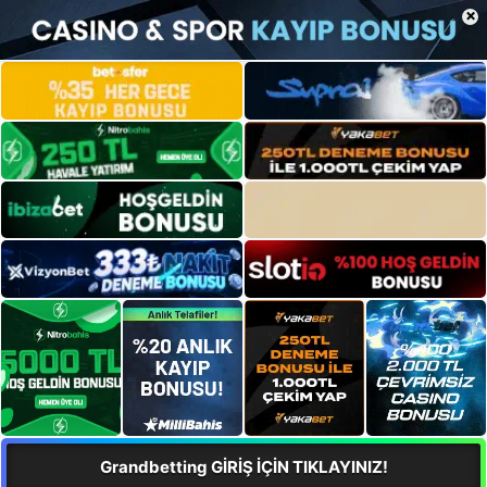
×
Grandbetting GİRİŞ İÇİN TIKLAYINIZ!