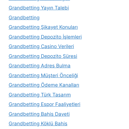
Grandbetting Yayın Talebi
Grandbetting
Grandbetting Şikayet Konuları
Grandbetting Depozito İşlemleri
Grandbetting Casino Verileri
Grandbetting Depozito Süresi
Grandbetting Adres Bulma
Grandbetting Müşteri Önceliği
Grandbetting Ödeme Kanalları
Grandbetting Türk Tasarım
Grandbetting Espor Faaliyetleri
Grandbetting Bahis Daveti
Grandbetting Köklü Bahis