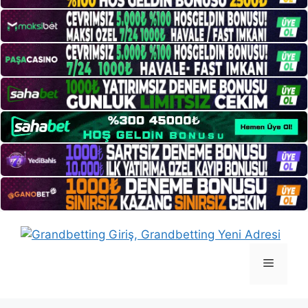
İçeriğe
atla
Menü