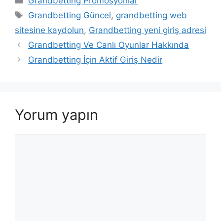
Grandbetting Promosyonlar
Etiketler
Grandbetting Güncel
,
grandbetting web
sitesine kaydolun
,
Grandbetting yeni giriş adresi
Grandbetting Ve Canlı Oyunlar Hakkında
Grandbetting İçin Aktif Giriş Nedir
Yorum yapın
Yorum