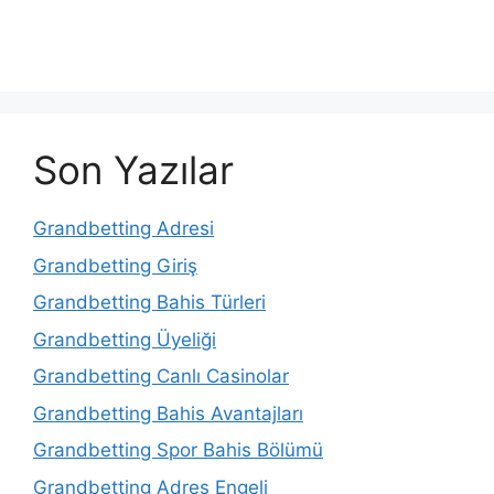
Son Yazılar
Grandbetting Adresi
Grandbetting Giriş
Grandbetting Bahis Türleri
Grandbetting Üyeliği
Grandbetting Canlı Casinolar
Grandbetting Bahis Avantajları
Grandbetting Spor Bahis Bölümü
Grandbetting Adres Engeli