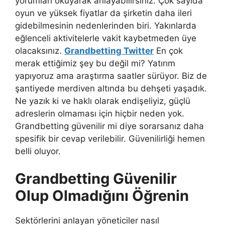
yorumları okuyarak anlayabilirsiniz. Çok sayıda
oyun ve yüksek fiyatlar da şirketin daha ileri
gidebilmesinin nedenlerinden biri. Yakınlarda
eğlenceli aktivitelerle vakit kaybetmeden üye
olacaksınız.
Grandbetting Twitter
En çok
merak ettiğimiz şey bu değil mi? Yatırım
yapıyoruz ama araştırma saatler sürüyor. Biz de
şantiyede merdiven altında bu dehşeti yaşadık.
Ne yazık ki ve haklı olarak endişeliyiz, güçlü
adreslerin olmaması için hiçbir neden yok.
Grandbetting güvenilir mi diye sorarsanız daha
spesifik bir cevap verilebilir. Güvenilirliği hemen
belli oluyor.
Grandbetting Güvenilir
Olup Olmadığını Öğrenin
Sektörlerini anlayan yöneticiler nasıl