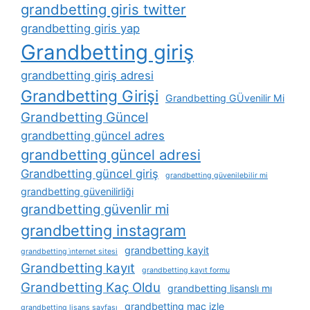
grandbetting giris twitter
grandbetting giris yap
Grandbetting giriş
grandbetting giriş adresi
Grandbetting Girişi
Grandbetting GÜvenilir Mi
Grandbetting Güncel
grandbetting güncel adres
grandbetting güncel adresi
Grandbetting güncel giriş
grandbetting güvenilebilir mi
grandbetting güvenilirliği
grandbetting güvenlir mi
grandbetting instagram
grandbetting kayit
grandbetting i̇nternet sitesi
Grandbetting kayıt
grandbetting kayıt formu
Grandbetting Kaç Oldu
grandbetting lisanslı mı
grandbetting maç izle
grandbetting lisans sayfası