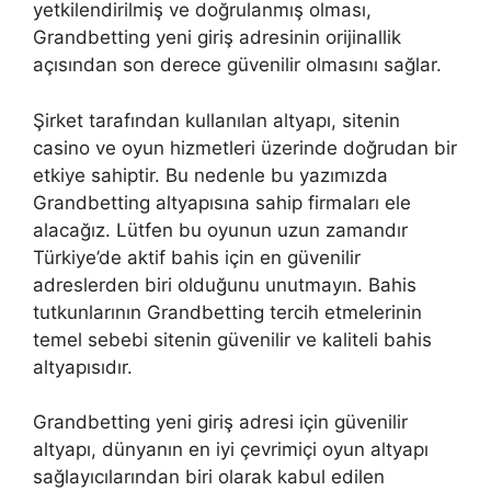
yetkilendirilmiş ve doğrulanmış olması,
Grandbetting yeni giriş adresinin orijinallik
açısından son derece güvenilir olmasını sağlar.
Şirket tarafından kullanılan altyapı, sitenin
casino ve oyun hizmetleri üzerinde doğrudan bir
etkiye sahiptir. Bu nedenle bu yazımızda
Grandbetting altyapısına sahip firmaları ele
alacağız. Lütfen bu oyunun uzun zamandır
Türkiye’de aktif bahis için en güvenilir
adreslerden biri olduğunu unutmayın. Bahis
tutkunlarının Grandbetting tercih etmelerinin
temel sebebi sitenin güvenilir ve kaliteli bahis
altyapısıdır.
Grandbetting yeni giriş adresi için güvenilir
altyapı, dünyanın en iyi çevrimiçi oyun altyapı
sağlayıcılarından biri olarak kabul edilen