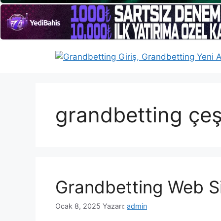
İçeriğe
atla
grandbetting çeşi
Grandbetting Web Sit
Ocak 8, 2025
Yazarı:
admin