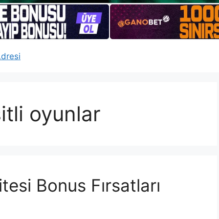
tli oyunlar
esi Bonus Fırsatları