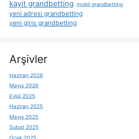
kayit grandbetting
mobil grandbetting
yeni adresi grandbetting
yeni giris grandbetting
Arşivler
Haziran 2026
Mayıs 2026
Eylül 2025
Haziran 2025
Mayıs 2025
Şubat 2025
Ocak 2025