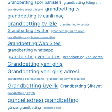
Grandbetting spor bahisleri
grandbetting telegram
grandbetting tv
grandbetting temel bileşeni
grandbetting tv canli maç
grandbetting tv izle
grandbetting tv sorular
Grandbetting Twitter
grandbetting türkiye ruleti
grandbetting uygulamanın avantajları
Grandbetting Web Sitesi
grandbetting whatsapp
grandbetting yeni adres
grandbetting yeni adresi
Grandbetting yeni giriş
Grandbetting yeni giriş adresi
grandbetting çevrimiçi bahis
grandbetting çevrimiçi kurslar
Grandbetting üyelik
Grandbetting Şikayet
grandbetting şikâyeti
güncel adresi grandbetting
güncel grandbetting
internet sitesi