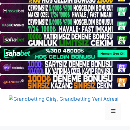
İçeriğe
atla
Menü