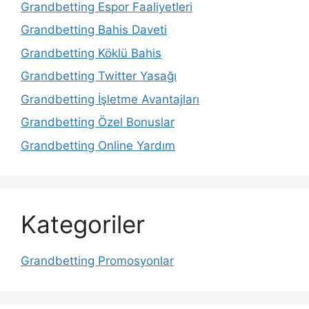
Grandbetting Espor Faaliyetleri
Grandbetting Bahis Daveti
Grandbetting Köklü Bahis
Grandbetting Twitter Yasağı
Grandbetting İşletme Avantajları
Grandbetting Özel Bonuslar
Grandbetting Online Yardım
Kategoriler
Grandbetting Promosyonlar