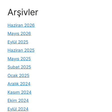
Arşivler
Haziran 2026
Mayıs 2026
Eylül 2025
Haziran 2025
Mayıs 2025
Şubat 2025
Ocak 2025
Aralık 2024
Kasım 2024
Ekim 2024
Eylül 2024