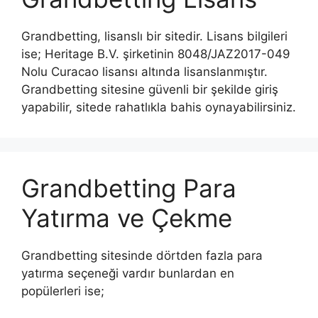
Grandbetting, lisanslı bir sitedir. Lisans bilgileri
ise; Heritage B.V. şirketinin 8048/JAZ2017-049
Nolu Curacao lisansı altında lisanslanmıştır.
Grandbetting sitesine güvenli bir şekilde giriş
yapabilir, sitede rahatlıkla bahis oynayabilirsiniz.
Grandbetting Para
Yatırma ve Çekme
Grandbetting sitesinde dörtden fazla para
yatırma seçeneği vardır bunlardan en
popülerleri ise;