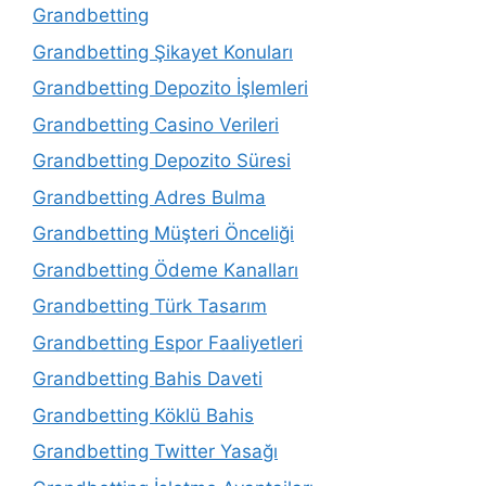
Grandbetting
Grandbetting Şikayet Konuları
Grandbetting Depozito İşlemleri
Grandbetting Casino Verileri
Grandbetting Depozito Süresi
Grandbetting Adres Bulma
Grandbetting Müşteri Önceliği
Grandbetting Ödeme Kanalları
Grandbetting Türk Tasarım
Grandbetting Espor Faaliyetleri
Grandbetting Bahis Daveti
Grandbetting Köklü Bahis
Grandbetting Twitter Yasağı