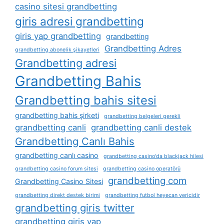
casino sitesi grandbetting
giris adresi grandbetting
giris yap grandbetting
grandbetting
Grandbetting Adres
grandbetting abonelik şikayetleri
Grandbetting adresi
Grandbetting Bahis
Grandbetting bahis sitesi
grandbetting bahis şirketi
grandbetting belgeleri gerekli
grandbetting canli
grandbetting canli destek
Grandbetting Canlı Bahis
grandbetting canlı casino
grandbetting casino'da blackjack hilesi
grandbetting casino forum sitesi
grandbetting casino operatörü
grandbetting com
Grandbetting Casino Sitesi
grandbetting direkt destek birimi
grandbetting futbol heyecan vericidir
grandbetting giris twitter
grandbetting giris yap