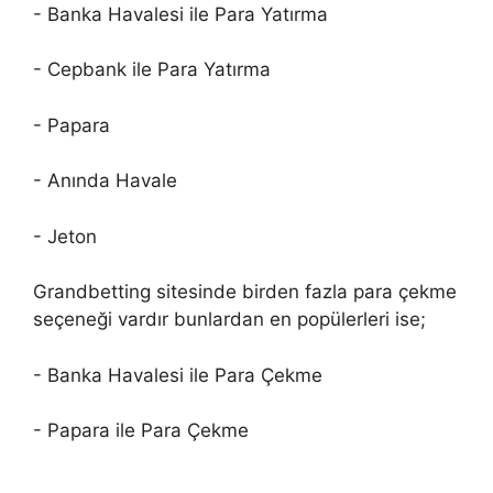
- Banka Havalesi ile Para Yatırma
- Cepbank ile Para Yatırma
- Papara
- Anında Havale
- Jeton
Grandbetting sitesinde birden fazla para çekme
seçeneği vardır bunlardan en popülerleri ise;
- Banka Havalesi ile Para Çekme
- Papara ile Para Çekme