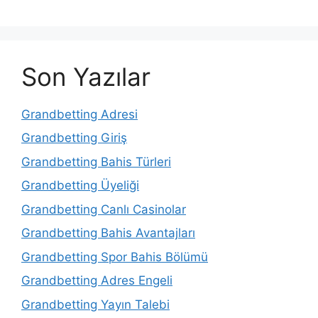
Son Yazılar
Grandbetting Adresi
Grandbetting Giriş
Grandbetting Bahis Türleri
Grandbetting Üyeliği
Grandbetting Canlı Casinolar
Grandbetting Bahis Avantajları
Grandbetting Spor Bahis Bölümü
Grandbetting Adres Engeli
Grandbetting Yayın Talebi