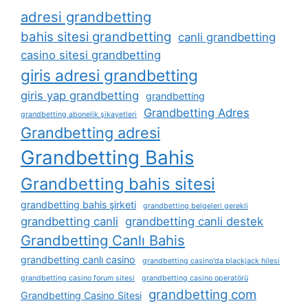
adresi grandbetting
bahis sitesi grandbetting
canli grandbetting
casino sitesi grandbetting
giris adresi grandbetting
giris yap grandbetting
grandbetting
Grandbetting Adres
grandbetting abonelik şikayetleri
Grandbetting adresi
Grandbetting Bahis
Grandbetting bahis sitesi
grandbetting bahis şirketi
grandbetting belgeleri gerekli
grandbetting canli
grandbetting canli destek
Grandbetting Canlı Bahis
grandbetting canlı casino
grandbetting casino'da blackjack hilesi
grandbetting casino forum sitesi
grandbetting casino operatörü
grandbetting com
Grandbetting Casino Sitesi