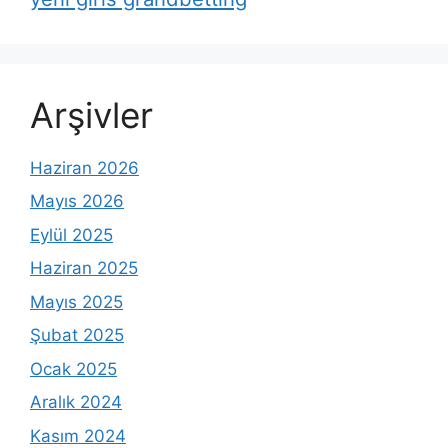
Arşivler
Haziran 2026
Mayıs 2026
Eylül 2025
Haziran 2025
Mayıs 2025
Şubat 2025
Ocak 2025
Aralık 2024
Kasım 2024