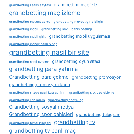
grandbetting maç izle
grandbetting lisans sayfası
grandbetting maç izleme
grandbetting mevcut adres
grandbetting mevcut giriş bilgisi
grandbetting mobil
grandbetting mobil bahis özelliği
grandbetting mobil uygulaması
grandbetting mobil giriş
grandbetting money canlı bingo
grandbetting nasil bir site
grandbetting oyun sitesi
grandbetting nasıl oynanır
grandbetting para yatırma
Grandbetting para çekme
grandbetting promosyon
grandbetting promosyon kodu
grandbetting siteye nasıl katılabilirim
grandbetting slot destekleme
grandbetting son adres
grandbetting sosyal ağ
Grandbetting sosyal medya
Grandbetting spor bahisleri
grandbetting telegram
grandbetting tv
grandbetting temel bileşeni
grandbetting tv canli maç