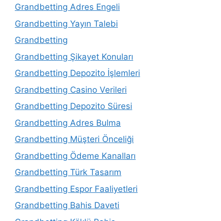
Grandbetting Adres Engeli
Grandbetting Yayın Talebi
Grandbetting
Grandbetting Şikayet Konuları
Grandbetting Depozito İşlemleri
Grandbetting Casino Verileri
Grandbetting Depozito Süresi
Grandbetting Adres Bulma
Grandbetting Müşteri Önceliği
Grandbetting Ödeme Kanalları
Grandbetting Türk Tasarım
Grandbetting Espor Faaliyetleri
Grandbetting Bahis Daveti