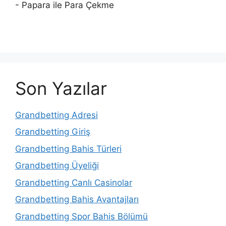
- Papara ile Para Çekme
Son Yazılar
Grandbetting Adresi
Grandbetting Giriş
Grandbetting Bahis Türleri
Grandbetting Üyeliği
Grandbetting Canlı Casinolar
Grandbetting Bahis Avantajları
Grandbetting Spor Bahis Bölümü