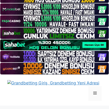
İçeriğe
atla
Menü