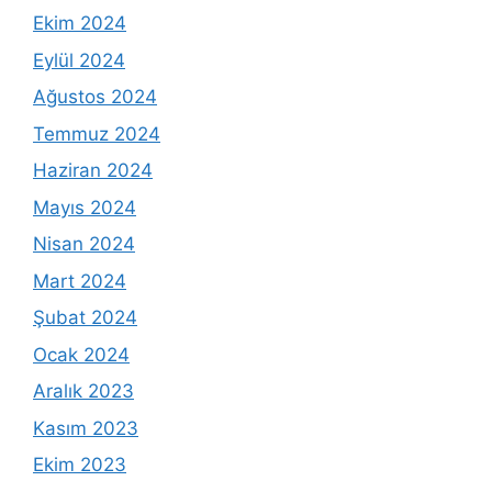
Ekim 2024
Eylül 2024
Ağustos 2024
Temmuz 2024
Haziran 2024
Mayıs 2024
Nisan 2024
Mart 2024
Şubat 2024
Ocak 2024
Aralık 2023
Kasım 2023
Ekim 2023