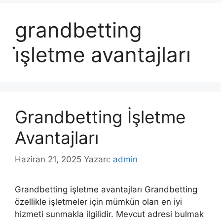
grandbetting
i̇şletme avantajları
Grandbetting İşletme
Avantajları
Haziran 21, 2025
Yazarı:
admin
Grandbetting işletme avantajları Grandbetting
özellikle işletmeler için mümkün olan en iyi
hizmeti sunmakla ilgilidir. Mevcut adresi bulmak