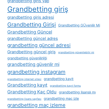
grandbetting giris yap
Grandbetting giriş
grandbetting giriş adresi
Grandbetting Girişi
Grandbetting GÜvenilir Mi
Grandbetting Güncel
grandbetting güncel adres
grandbetting güncel adresi
Grandbetting güncel giriş
grandbetting güvenilebilir mi
grandbetting güvenilirliği
grandbetting güvenlir mi
grandbetting instagram
grandbetting kayit
grandbetting i̇nternet sitesi
Grandbetting kayıt
grandbetting kayıt formu
Grandbetting Kaç Oldu
grandbetting lisanslı mı
grandbetting maç izle
grandbetting lisans sayfası
grandbetting maç izleme