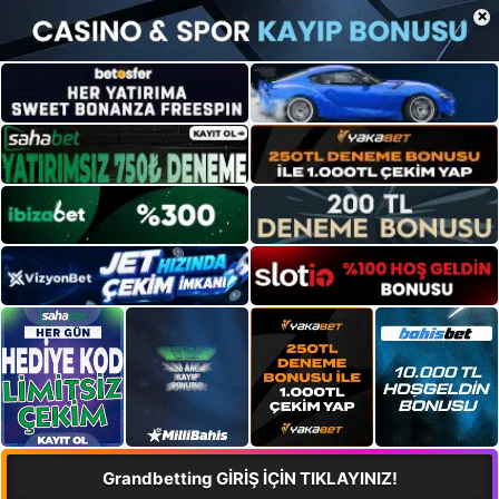
×
Grandbetting GİRİŞ İÇİN TIKLAYINIZ!