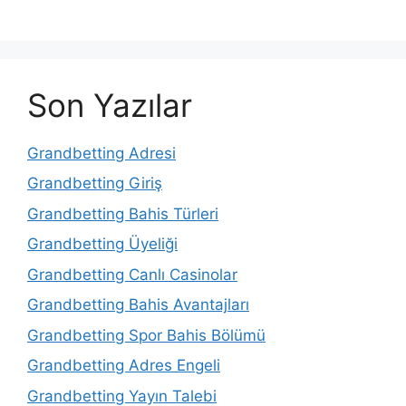
Son Yazılar
Grandbetting Adresi
Grandbetting Giriş
Grandbetting Bahis Türleri
Grandbetting Üyeliği
Grandbetting Canlı Casinolar
Grandbetting Bahis Avantajları
Grandbetting Spor Bahis Bölümü
Grandbetting Adres Engeli
Grandbetting Yayın Talebi