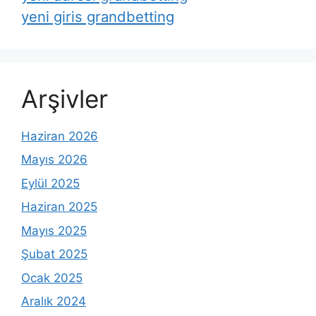
yeni giris grandbetting
Arşivler
Haziran 2026
Mayıs 2026
Eylül 2025
Haziran 2025
Mayıs 2025
Şubat 2025
Ocak 2025
Aralık 2024