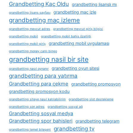
Grandbetting Kaç Oldu
grandbetting lisanslı mı
grandbetting maç izle
grandbetting lisans sayfası
grandbetting maç izleme
grandbetting mevcut adres
grandbetting mevcut giriş bilgisi
grandbetting mobil
grandbetting mobil bahis özelliği
grandbetting mobil uygulaması
grandbetting mobil giriş
grandbetting money canlı bingo
grandbetting nasil bir site
grandbetting oyun sitesi
grandbetting nasıl oynanır
grandbetting para yatırma
Grandbetting para çekme
grandbetting promosyon
grandbetting promosyon kodu
grandbetting siteye nasıl katılabilirim
grandbetting slot destekleme
grandbetting son adres
grandbetting sosyal ağ
Grandbetting sosyal medya
Grandbetting spor bahisleri
grandbetting telegram
grandbetting tv
grandbetting temel bileşeni