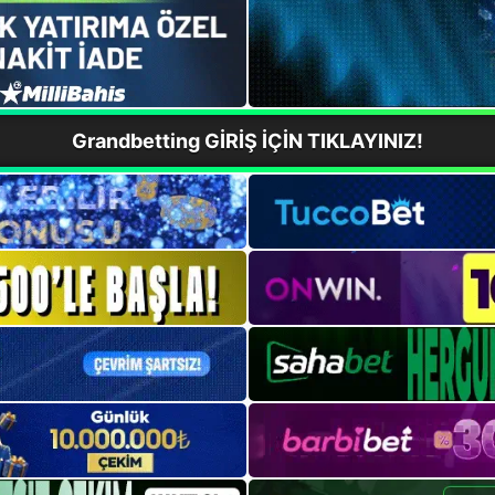
Grandbetting GİRİŞ İÇİN TIKLAYINIZ!