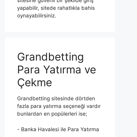
sitesine güvenli bir şekilde giriş
yapabilir, sitede rahatlıkla bahis
oynayabilirsiniz.
Grandbetting
Para Yatırma ve
Çekme
Grandbetting sitesinde dörtden
fazla para yatırma seçeneği vardır
bunlardan en popülerleri ise;
- Banka Havalesi ile Para Yatırma