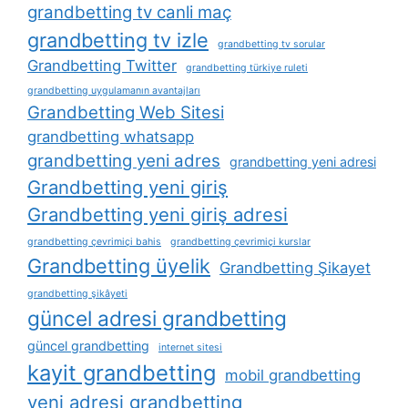
grandbetting tv canli maç
grandbetting tv izle
grandbetting tv sorular
Grandbetting Twitter
grandbetting türkiye ruleti
grandbetting uygulamanın avantajları
Grandbetting Web Sitesi
grandbetting whatsapp
grandbetting yeni adres
grandbetting yeni adresi
Grandbetting yeni giriş
Grandbetting yeni giriş adresi
grandbetting çevrimiçi bahis
grandbetting çevrimiçi kurslar
Grandbetting üyelik
Grandbetting Şikayet
grandbetting şikâyeti
güncel adresi grandbetting
güncel grandbetting
internet sitesi
kayit grandbetting
mobil grandbetting
yeni adresi grandbetting