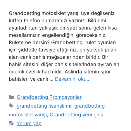
Grandbetting motosiklet yarışı üye değilseniz
lütfen telefon numaranızı yazınız. Bildirimi
ayarladıktan yaklaşık bir saat sonra gelen kısa
mesajlarınızın engellendiğini göreceksiniz.
Rulete ne dersin? Grandbetting, rulet oyunları
için şiddetle tavsiye ettiğimiz, en yüksek puan
alan canlı bahis mağazalarından biridir. Bir
bahis sitesini diğer bahis sitelerinden ayıran en
önemli özellik hacmidir. Aslında sitenin spor
bahisleri ve canlı …
Devamını oku…
Kategoriler
Grandbetting Promosyonlar
Etiketler
grandbetting lisanslı mı
,
grandbetting
motosiklet yarışı
,
Grandbetting yeni giriş
Yorum yap