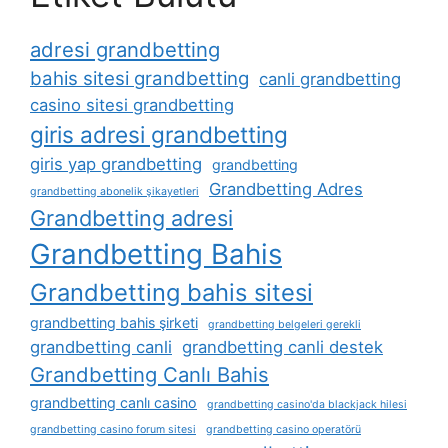
adresi grandbetting
bahis sitesi grandbetting
canli grandbetting
casino sitesi grandbetting
giris adresi grandbetting
giris yap grandbetting
grandbetting
Grandbetting Adres
grandbetting abonelik şikayetleri
Grandbetting adresi
Grandbetting Bahis
Grandbetting bahis sitesi
grandbetting bahis şirketi
grandbetting belgeleri gerekli
grandbetting canli
grandbetting canli destek
Grandbetting Canlı Bahis
grandbetting canlı casino
grandbetting casino'da blackjack hilesi
grandbetting casino forum sitesi
grandbetting casino operatörü