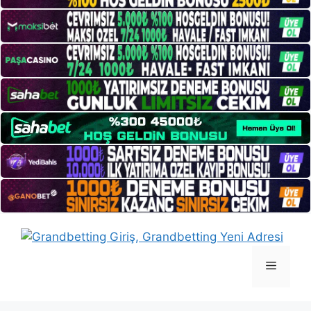
İçeriğe
atla
Menü