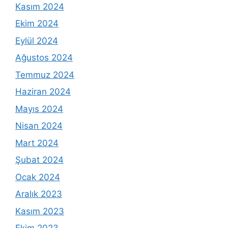
Kasım 2024
Ekim 2024
Eylül 2024
Ağustos 2024
Temmuz 2024
Haziran 2024
Mayıs 2024
Nisan 2024
Mart 2024
Şubat 2024
Ocak 2024
Aralık 2023
Kasım 2023