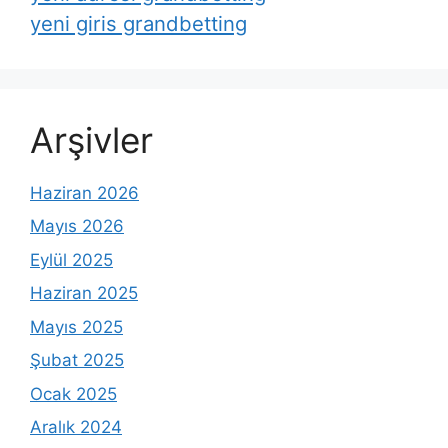
yeni giris grandbetting
Arşivler
Haziran 2026
Mayıs 2026
Eylül 2025
Haziran 2025
Mayıs 2025
Şubat 2025
Ocak 2025
Aralık 2024