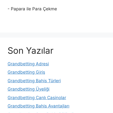
- Papara ile Para Çekme
Son Yazılar
Grandbetting Adresi
Grandbetting Giriş
Grandbetting Bahis Türleri
Grandbetting Üyeliği
Grandbetting Canlı Casinolar
Grandbetting Bahis Avantajları