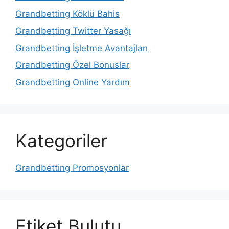
Grandbetting Köklü Bahis
Grandbetting Twitter Yasağı
Grandbetting İşletme Avantajları
Grandbetting Özel Bonuslar
Grandbetting Online Yardım
Kategoriler
Grandbetting Promosyonlar
Etiket Bulutu