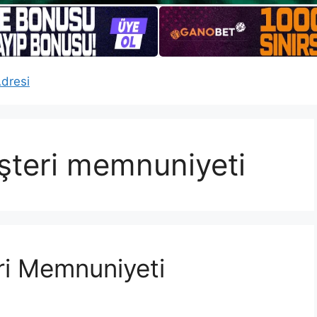
şteri memnuniyeti
ri Memnuniyeti