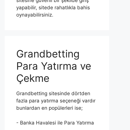
sitesine güvenli bir şekilde giriş
yapabilir, sitede rahatlıkla bahis
oynayabilirsiniz.
Grandbetting
Para Yatırma ve
Çekme
Grandbetting sitesinde dörtden
fazla para yatırma seçeneği vardır
bunlardan en popülerleri ise;
- Banka Havalesi ile Para Yatırma