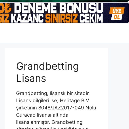
Grandbetting
Lisans
Grandbetting, lisanslı bir sitedir.
Lisans bilgileri ise; Heritage B.V.
şirketinin 8048/JAZ2017-049 Nolu
Curacao lisansı altında
lisanslanmıştır. Grandbetting